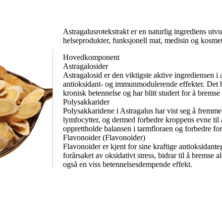
Astragalusrotekstrakt er en naturlig ingrediens ut
helseprodukter, funksjonell mat, medisin og kosmeti
Hovedkomponent
Astragalosider
Astragalosid er den viktigste aktive ingrediensen i
antioksidant- og immunmodulerende effekter. Det bidr
kronisk betennelse og har blitt studert for å brems
Polysakkarider
Polysakkaridene i Astragalus har vist seg å fremme
lymfocytter, og dermed forbedre kroppens evne til å
opprettholde balansen i tarmfloraen og forbedre fo
Flavonoider (Flavonoider)
Flavonoider er kjent for sine kraftige antioksidante
forårsaket av oksidativt stress, bidrar til å bremse
også en viss betennelsesdempende effekt.