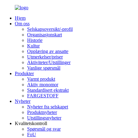
Hjem
Om oss
Selskapsoversikt/-profil
Organisasjonskart
Historie
Kultur
Opplæring av ansatte
Utmerkelser/priser
Aktiviteter/Utstillinger
Vanlige spørsmål
Produkter
Varmt produkt
Aktiv monomor
Standardisert ekstrakt
FARGESTOFF
Nyheter
Nyheter fra selskapet
Produktnyheter
Utstillingsnyheter
Kvalitetskontroll
Spørsmål og svar
FoU