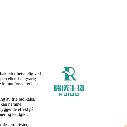
 bakterier betydelig ved
eperceller. Langvarig
e immunforsvaret i en
ng av frie radikaler,
en kan hemme
ebyggende effekt på
er og leddgikt.
olesterolnivåer,