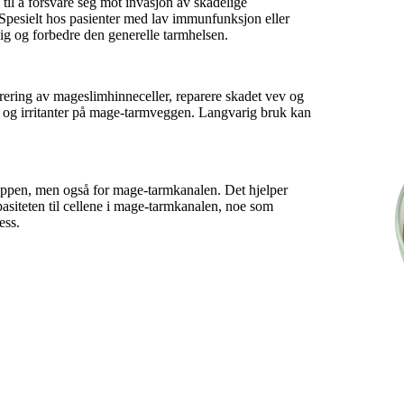
til å forsvare seg mot invasjon av skadelige
Spesielt hos pasienter med lav immunfunksjon eller
ig og forbedre den generelle tarmhelsen.
rering av mageslimhinneceller, reparere skadet vev og
er og irritanter på mage-tarmveggen. Langvarig bruk kan
 kroppen, men også for mage-tarmkanalen. Det hjelper
asiteten til cellene i mage-tarmkanalen, noe som
ess.