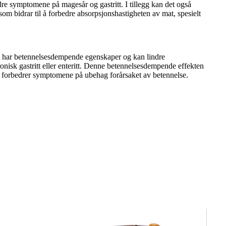
e symptomene på magesår og gastritt. I tillegg kan det også
som bidrar til å forbedre absorpsjonshastigheten av mat, spesielt
kt har betennelsesdempende egenskaper og kan lindre
nisk gastritt eller enteritt. Denne betennelsesdempende effekten
g forbedrer symptomene på ubehag forårsaket av betennelse.