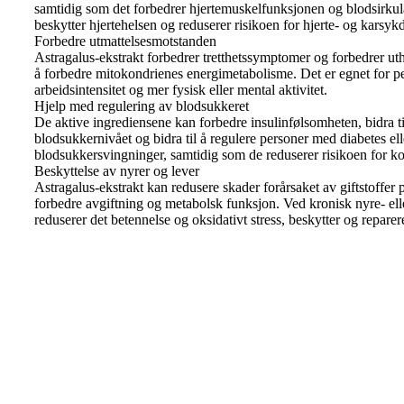
samtidig som det forbedrer hjertemuskelfunksjonen og blodsirku
beskytter hjertehelsen og reduserer risikoen for hjerte- og karsy
Forbedre utmattelsesmotstanden
Astragalus-ekstrakt forbedrer tretthetssymptomer og forbedrer ut
å forbedre mitokondrienes energimetabolisme. Det er egnet for 
arbeidsintensitet og mer fysisk eller mental aktivitet.
Hjelp med regulering av blodsukkeret
De aktive ingrediensene kan forbedre insulinfølsomheten, bidra til
blodsukkernivået og bidra til å regulere personer med diabetes el
blodsukkersvingninger, samtidig som de reduserer risikoen for k
Beskyttelse av nyrer og lever
Astragalus-ekstrakt kan redusere skader forårsaket av giftstoffer 
forbedre avgiftning og metabolsk funksjon. Ved kronisk nyre- el
reduserer det betennelse og oksidativt stress, beskytter og reparer