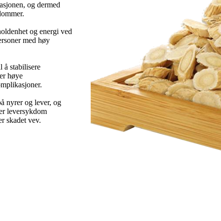
lasjonen, og dermed
kdommer.
holdenhet og energi ved
personer med høy
 å stabilisere
ler høye
omplikasjoner.
på nyrer og lever, og
ler leversykdom
er skadet vev.