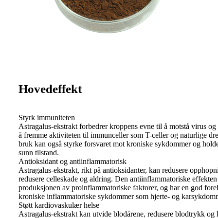
Hovedeffekt
Styrk immuniteten
Astragalus-ekstrakt forbedrer kroppens evne til å motstå virus og
å fremme aktiviteten til immunceller som T-celler og naturlige dr
bruk kan også styrke forsvaret mot kroniske sykdommer og hold
sunn tilstand.
Antioksidant og antiinflammatorisk
Astragalus-ekstrakt, rikt på antioksidanter, kan redusere opphopni
redusere celleskade og aldring. Den antiinflammatoriske effekt
produksjonen av proinflammatoriske faktorer, og har en god for
kroniske inflammatoriske sykdommer som hjerte- og karsykdomm
Støtt kardiovaskulær helse
Astragalus-ekstrakt kan utvide blodårene, redusere blodtrykk og k