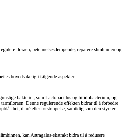
 regulere floraen, betennelsesdempende, reparere slimhinnen og
eiles hovedsakelig i følgende aspekter:
unstige bakterier, som Lactobacillus og bifidobacterium, og
i tarmfloraen. Denne regulerende effekten bidrar til å forbedre
blåsthet, diaré eller forstoppelse, samtidig som den styrker
imhinnen, kan Astragalus-ekstrakt bidra til å redusere