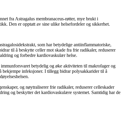
vunnet fra Astragalus membranaceus-røtter, mye brukt i
kk. Den er opptatt av sine ulike helsefordeler og sikkerhet.
 astragalosidekstrakt, som har betydelige antiinflammatoriske,
ar til å beskytte celler mot skade fra frie radikaler, reduserer
e aldring og forbedre kardiovaskulær helse.
 immunforsvaret betydelig og øke aktiviteten til makrofager og
 bekjempe infeksjoner. I tillegg bidrar polysakkarider til å
rdøyelseshelsen.
genskaper, og nøytraliserer frie radikaler, reduserer celleskader
 aldring og beskytter det kardiovaskulære systemet. Samtidig har de