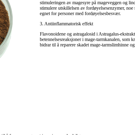
stimuleringen av magesyre på mageveggen og lindr
stimulere utskillelsen av fordøyelsesenzymer, noe 
egnet for personer med fordøyelsesbesvær.
3. Antiinflammatorisk effekt
Flavonoidene og astragalosid i Astragalus-ekstra
betennelsesreaksjoner i mage-tarmkanalen, som kro
bidrar til å reparere skadet mage-tarmslimhinne o