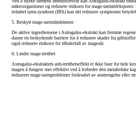
Ved å styrke tarmens immunforsvar kan Astragalus-ekstrakt bidra 
mikroorganismer og redusere risikoen for mage-tarminfeksjoner. 
irritabel tarm-syndrom (IBS) kan det redusere symptomer betydel
5. Beskytt mage-tarmslimhinnen
De aktive ingrediensene i Astragalus-ekstrakt kan fremme regene
danne en beskyttende barriere for å redusere skader fra giftstoff
også redusere risikoen for tilbakefall av magesår.
6. Lindre mage-tretthet
Astragalus-ekstraktets anti-tretthetseffekt er ikke bare for hele
magen å fungere mer effektivt ved å forbedre den metabolske kap
reduserer mage-tarmproblemer forårsaket av anstrengelse eller str