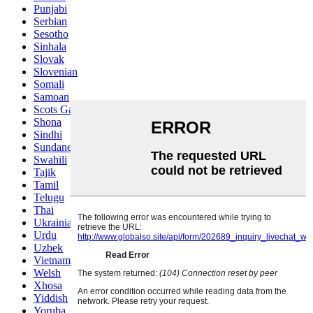
Punjabi
Serbian
Sesotho
Sinhala
Slovak
Slovenian
Somali
Samoan
Scots Gaelic
Shona
Sindhi
Sundanese
Swahili
Tajik
Tamil
Telugu
Thai
Ukrainian
Urdu
Uzbek
Vietnamese
Welsh
Xhosa
Yiddish
Yoruba