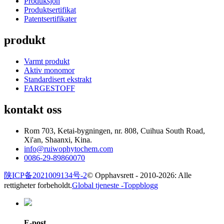
Produksjon
Produktsertifikat
Patentsertifikater
produkt
Varmt produkt
Aktiv monomor
Standardisert ekstrakt
FARGESTOFF
kontakt oss
Rom 703, Ketai-bygningen, nr. 808, Cuihua South Road,
Xi'an, Shaanxi, Kina.
info@ruiwophytochem.com
0086-29-89860070
陕ICP备2021009134号-2
© Opphavsrett - 2010-2026: Alle
rettigheter forbeholdt.
Global tjeneste -
Toppblogg
E-post