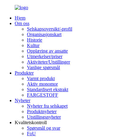
Hjem
Om oss
Selskapsoversikt/-profil
Organisasjonskart
Historie
Kultur
Opplæring av ansatte
Utmerkelser/priser
Aktiviteter/Utstillinger
Vanlige spørsmål
Produkter
Varmt produkt
Aktiv monomor
Standardisert ekstrakt
FARGESTOFF
Nyheter
Nyheter fra selskapet
Produktnyheter
Utstillingsnyheter
Kvalitetskontroll
Spørsmål og svar
FoU