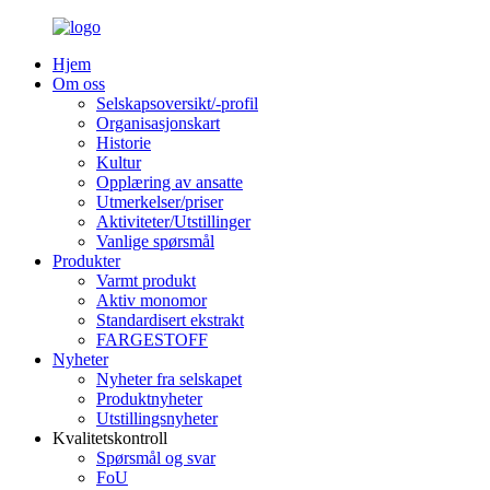
Hjem
Om oss
Selskapsoversikt/-profil
Organisasjonskart
Historie
Kultur
Opplæring av ansatte
Utmerkelser/priser
Aktiviteter/Utstillinger
Vanlige spørsmål
Produkter
Varmt produkt
Aktiv monomor
Standardisert ekstrakt
FARGESTOFF
Nyheter
Nyheter fra selskapet
Produktnyheter
Utstillingsnyheter
Kvalitetskontroll
Spørsmål og svar
FoU