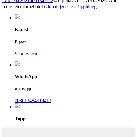
陕ICP备2021009134号-2
© Opphavsrett - 2010-2026: Alle
rettigheter forbeholdt.
Global tjeneste -
Toppblogg
E-post
E-post
Send e-post
WhatsApp
whatsapp
008613484919413
Topp