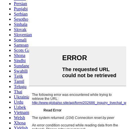
Persian
Punjabi
Serbian
Sesotho
Sinhala
Slovak
Slovenian
Somali
Samoan
Scots Gaelic
Shona
Sindhi
Sundanese
Swahili
Tajik
Tamil
Telugu
Thai
Ukrainian
Urdu
Uzbek
Vietnamese
Welsh
Xhosa
Yiddish