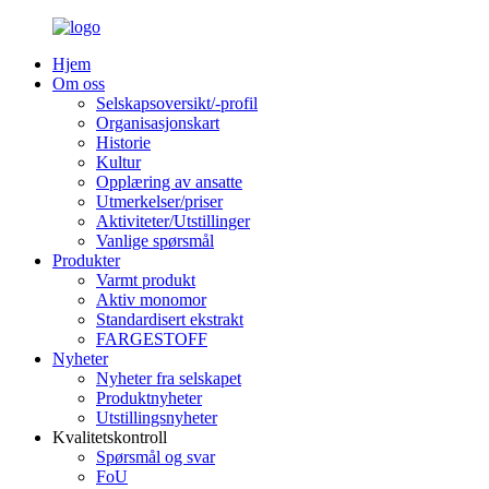
Hjem
Om oss
Selskapsoversikt/-profil
Organisasjonskart
Historie
Kultur
Opplæring av ansatte
Utmerkelser/priser
Aktiviteter/Utstillinger
Vanlige spørsmål
Produkter
Varmt produkt
Aktiv monomor
Standardisert ekstrakt
FARGESTOFF
Nyheter
Nyheter fra selskapet
Produktnyheter
Utstillingsnyheter
Kvalitetskontroll
Spørsmål og svar
FoU