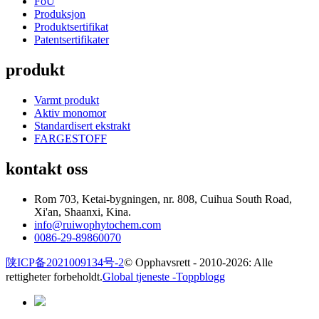
FoU
Produksjon
Produktsertifikat
Patentsertifikater
produkt
Varmt produkt
Aktiv monomor
Standardisert ekstrakt
FARGESTOFF
kontakt oss
Rom 703, Ketai-bygningen, nr. 808, Cuihua South Road,
Xi'an, Shaanxi, Kina.
info@ruiwophytochem.com
0086-29-89860070
陕ICP备2021009134号-2
© Opphavsrett - 2010-2026: Alle
rettigheter forbeholdt.
Global tjeneste -
Toppblogg